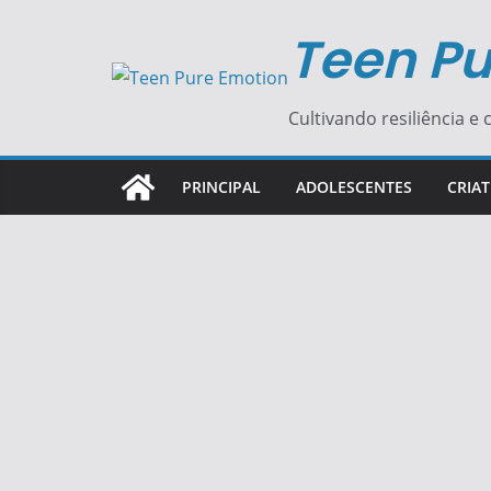
Pular
Teen Pu
para
o
conteúdo
Cultivando resiliência e c
PRINCIPAL
ADOLESCENTES
CRIAT