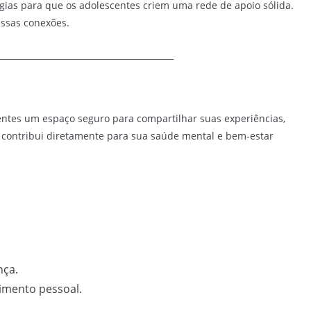
gias para que os adolescentes criem uma rede de apoio sólida.
essas conexões.
__________________________________________
entes um espaço seguro para compartilhar suas experiências,
 contribui diretamente para sua saúde mental e bem-estar
nça.
imento pessoal.