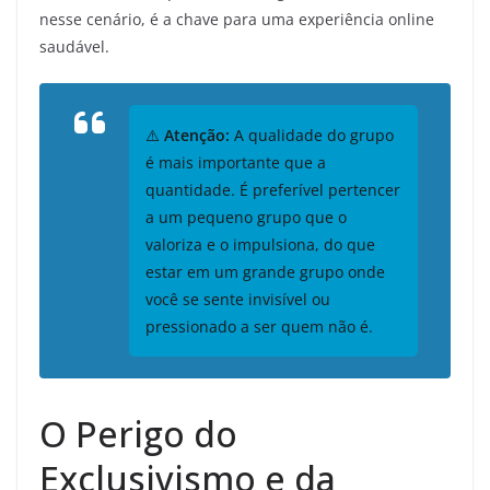
nesse cenário, é a chave para uma experiência online
saudável.
⚠️
Atenção:
A qualidade do grupo
é mais importante que a
quantidade. É preferível pertencer
a um pequeno grupo que o
valoriza e o impulsiona, do que
estar em um grande grupo onde
você se sente invisível ou
pressionado a ser quem não é.
O Perigo do
Exclusivismo e da