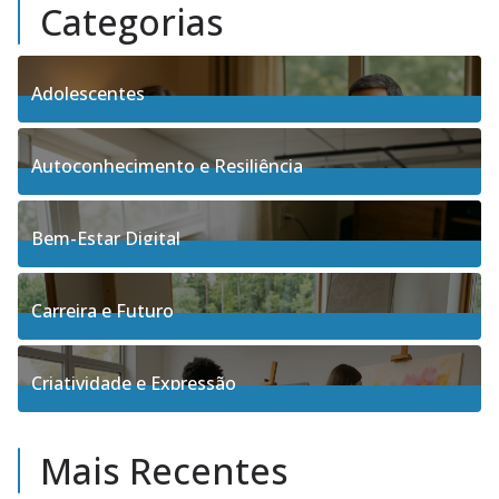
Categorias
Adolescentes
4
Posts
Autoconhecimento e Resiliência
91
Posts
Bem-Estar Digital
3
Posts
Carreira e Futuro
5
Posts
Criatividade e Expressão
17
Posts
Mais Recentes