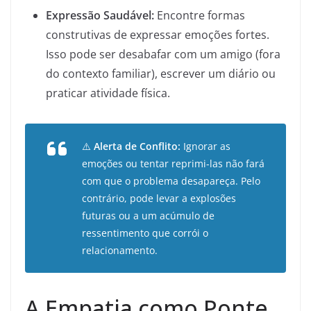
Expressão Saudável:
Encontre formas
construtivas de expressar emoções fortes.
Isso pode ser desabafar com um amigo (fora
do contexto familiar), escrever um diário ou
praticar atividade física.
⚠️
Alerta de Conflito:
Ignorar as
emoções ou tentar reprimi-las não fará
com que o problema desapareça. Pelo
contrário, pode levar a explosões
futuras ou a um acúmulo de
ressentimento que corrói o
relacionamento.
A Empatia como Ponte