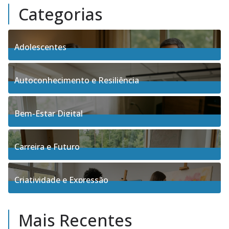
Categorias
Adolescentes
4
Posts
Autoconhecimento e Resiliência
91
Posts
Bem-Estar Digital
3
Posts
Carreira e Futuro
5
Posts
Criatividade e Expressão
17
Posts
Mais Recentes