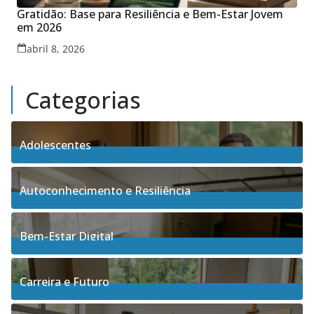
Gratidão: Base para Resiliência e Bem-Estar Jovem
em 2026
abril 8, 2026
Categorias
Adolescentes
4
Posts
Autoconhecimento e Resiliência
91
Posts
Bem-Estar Digital
3
Posts
Carreira e Futuro
5
Posts