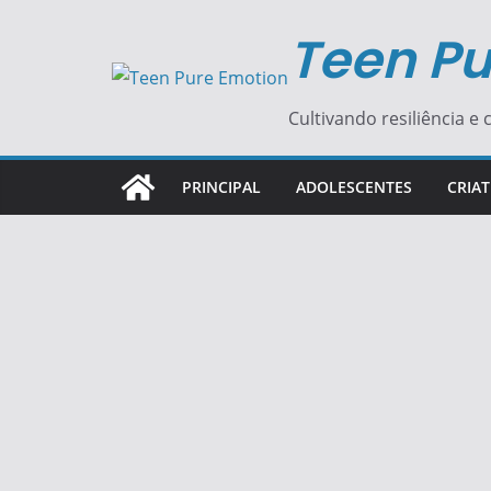
Pular
Teen Pu
para
o
conteúdo
Cultivando resiliência e c
PRINCIPAL
ADOLESCENTES
CRIAT