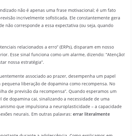
endizado não é apenas uma frase motivacional; é um fato
evisão incrivelmente sofisticada. Ele constantemente gera
de não corresponde a essa expectativa (ou seja, quando
otenciais relacionados a erro” (ERPs), disparam em nosso
rior. Esse sinal funciona como um alarme, dizendo: “Atenção!
tar nossa estratégia”.
quentemente associado ao prazer, desempenha um papel
ma pequena liberação de dopamina como recompensa. No
“falha de previsão da recompensa”. Quando esperamos um
vel de dopamina cai, sinalizando a necessidade de uma
canismo que impulsiona a neuroplasticidade – a capacidade
nexões neurais. Em outras palavras:
errar literalmente
portante durante a adolescência. Como explicamos em