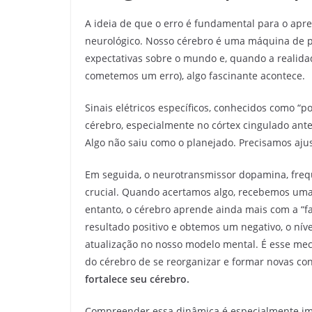
A ideia de que o erro é fundamental para o apr
neurológico. Nosso cérebro é uma máquina de pr
expectativas sobre o mundo e, quando a realida
cometemos um erro), algo fascinante acontece.
Sinais elétricos específicos, conhecidos como “p
cérebro, especialmente no córtex cingulado ante
Algo não saiu como o planejado. Precisamos ajus
Em seguida, o neurotransmissor dopamina, fre
crucial. Quando acertamos algo, recebemos u
entanto, o cérebro aprende ainda mais com a 
resultado positivo e obtemos um negativo, o ní
atualização no nosso modelo mental. É esse me
do cérebro de se reorganizar e formar novas co
fortalece seu cérebro.
Compreender essa dinâmica é especialmente im