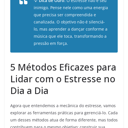
💡
Dica de Ouro:
O estresse não é seu
inimigo. Pense nele como uma energia
que precisa ser compreendida e
canalizada. O objetivo não é silenciá-
lo, mas aprender a dançar conforme a
música que ele toca, transformando a
pressão em força.
5 Métodos Eficazes para
Lidar com o Estresse no
Dia a Dia
Agora que entendemos a mecânica do estresse, vamos
explorar as ferramentas práticas para gerenciá-lo. Cada
um desses métodos atua de forma diferente, mas todos
contribuem para o mesmo objetivo: construir sua