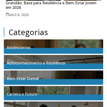
Gratidão: Base para Resiliência e Bem-Estar Jovem
em 2026
abril 8, 2026
Categorias
Adolescentes
4
Posts
Autoconhecimento e Resiliência
91
Posts
Bem-Estar Digital
3
Posts
Carreira e Futuro
5
Posts