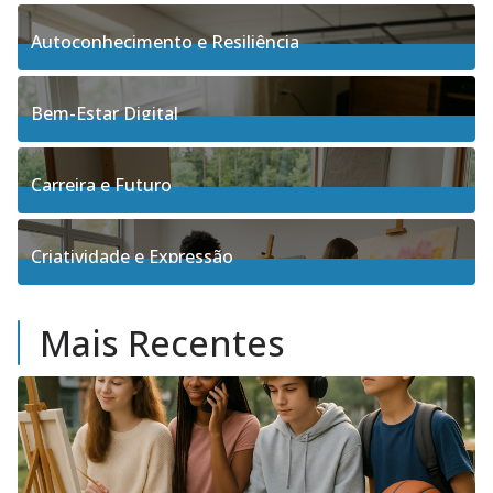
4
Posts
Autoconhecimento e Resiliência
91
Posts
Bem-Estar Digital
3
Posts
Carreira e Futuro
5
Posts
Criatividade e Expressão
17
Posts
Mais Recentes